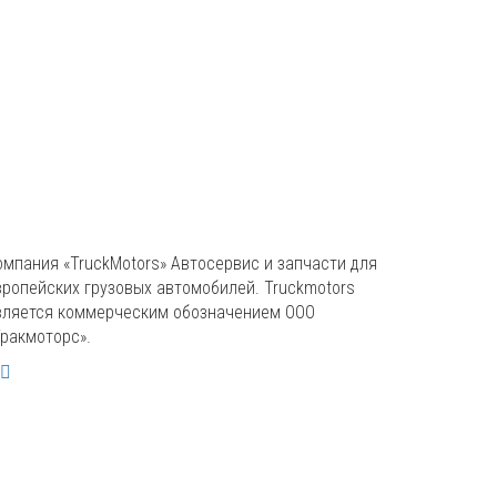
омпания «TruckMotors»
Автосервис и запчасти для
вропейских грузовых автомобилей. Truckmotors
вляется коммерческим обозначением ООО
Тракмоторс».