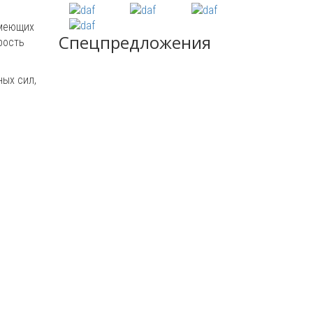
имеющих
Спецпредложения
рость
ных сил,