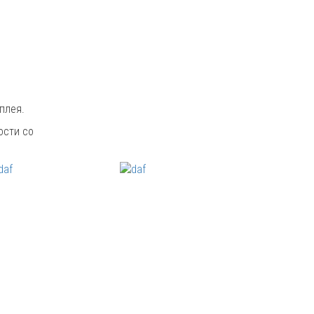
плея.
ости со